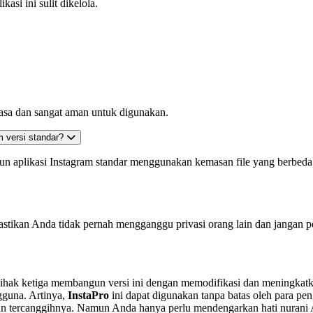
si ini sulit dikelola.
biasa dan sangat aman untuk digunakan.
 versi standar?
upun aplikasi Instagram standar menggunakan kemasan file yang berb
i pastikan Anda tidak pernah mengganggu privasi orang lain dan jangan 
ihak ketiga membangun versi ini dengan memodifikasi dan meningkatkan
ngguna. Artinya,
InstaPro
ini dapat digunakan tanpa batas oleh para pen
 dan tercanggihnya. Namun Anda hanya perlu mendengarkan hati nurani 