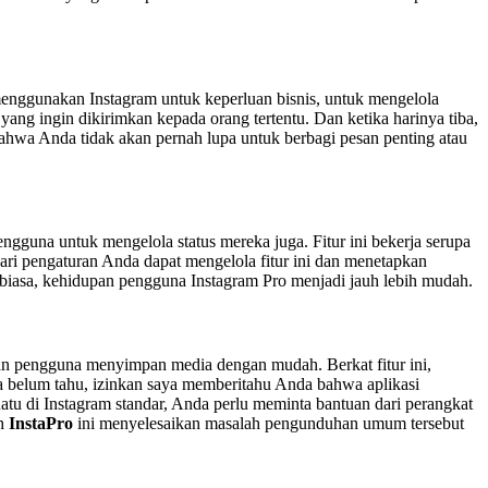
 menggunakan Instagram untuk keperluan bisnis, untuk mengelola
ng ingin dikirimkan kepada orang tertentu. Dan ketika harinya tiba,
bahwa Anda tidak akan pernah lupa untuk berbagi pesan penting atau
ngguna untuk mengelola status mereka juga. Fitur ini bekerja serupa
ari pengaturan Anda dapat mengelola fitur ini dan menetapkan
us biasa, kehidupan pengguna Instagram Pro menjadi jauh lebih mudah.
n pengguna menyimpan media dengan mudah. Berkat fitur ini,
 belum tahu, izinkan saya memberitahu Anda bahwa aplikasi
tu di Instagram standar, Anda perlu meminta bantuan dari perangkat
ah
InstaPro
ini menyelesaikan masalah pengunduhan umum tersebut