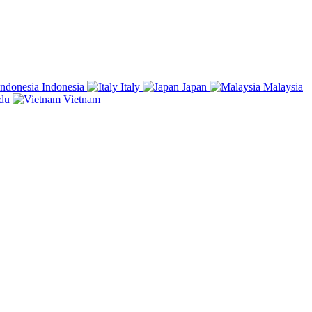
Indonesia
Italy
Japan
Malaysia
du
Vietnam