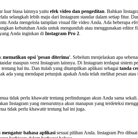
r luar biasa lainnya yaitu
efek video dan pengeditan
. Bahkan Instag
lalu selangkah lebih maju dari Instagram standar dalam setiap fitur. Da
 Anda mengelola tampilan visual file video Anda. Ada beberapa efek da
langkan kebutuhan Anda untuk mengunduh atau menggunakan editor fil
yang Anda inginkan di
Instagram Pro 2
.
uk
mematikan opsi 'pesan diterima'
. Sebelum menjelaskan apa sebenar
i standar maupun versi Instagram lainnya. Di Instagram terdapat sistem
entang hal itu. Dan itulah yang ditampilkan aplikasi sebagai
tanda ce
idak ada yang mendapat petunjuk apakah Anda telah melihat pesan atau 
semua tidak perlu khawatir tentang perlindungan akun Anda sama sekali.
 tindakan Instagram yang menurutnya akun manapun yang terdeteksi men
ua tidak perlu khawatir tentang hal ini juga.
u
mengatur bahasa aplikasi
sesuai pilihan Anda. Instagram Pro dibu