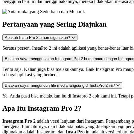
pengguna baru mulai menggunakannya, mereka tidak akan merasa aplika
Pertanyaan yang Sering Diajukan
Apakah Insta Pro 2 aman digunakan?
Seratus persen. InstaPro 2 ini adalah aplikasi yang benar-benar luar 
Bisakah saya menggunakan Instagram Pro 2 bersamaan dengan Instagram
Tentu saja. Kalian juga bisa melakukannya. Baik Instagram Pro ma
sebagai aplikasi yang berbeda.
Bisakah saya mengunduh file media langsung di InstaPro 2 ini?
Ya. Anda pasti bisa melakukan itu di Instapro 2 apk kami ini. Tetap
Apa Itu Instagram Pro 2?
Instagram Pro 2
adalah versi lanjutan dari Instagram. Pengembang p
mengenai fitur-fiturnya, dan tidak ada batas yang ditetapkan bagi pe
digunakan adalah Instagram, dan
Insta Pro
ini adalah versi terbaru