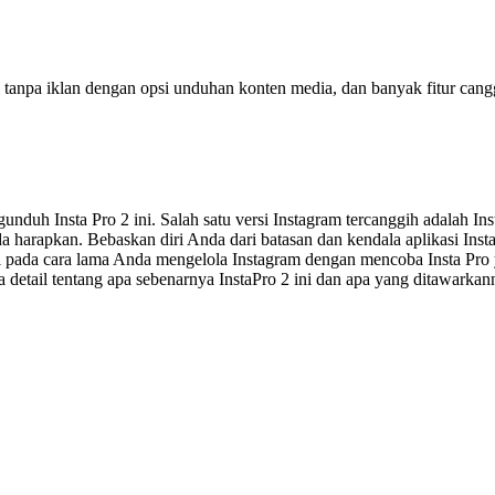
si tanpa iklan dengan opsi unduhan konten media, dan banyak fitur cang
 Insta Pro 2 ini. Salah satu versi Instagram tercanggih adalah Insta
da harapkan. Bebaskan diri Anda dari batasan dan kendala aplikasi In
 pada cara lama Anda mengelola Instagram dengan mencoba Insta Pro ya
ara detail tentang apa sebenarnya InstaPro 2 ini dan apa yang ditawark