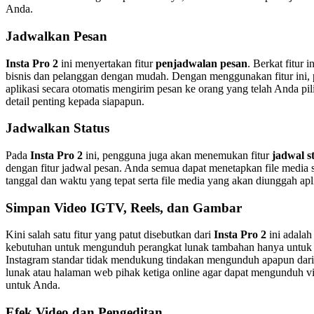
Anda.
Jadwalkan Pesan
Insta Pro 2
ini menyertakan fitur
penjadwalan pesan
. Berkat fitur
bisnis dan pelanggan dengan mudah. Dengan menggunakan fitur ini, p
aplikasi secara otomatis mengirim pesan ke orang yang telah Anda pi
detail penting kepada siapapun.
Jadwalkan Status
Pada
Insta Pro 2
ini, pengguna juga akan menemukan fitur
jadwal s
dengan fitur jadwal pesan. Anda semua dapat menetapkan file media s
tanggal dan waktu yang tepat serta file media yang akan diunggah apl
Simpan Video IGTV, Reels, dan Gambar
Kini salah satu fitur yang patut disebutkan dari
Insta Pro 2
ini adala
kebutuhan untuk mengunduh perangkat lunak tambahan hanya untuk m
Instagram standar tidak mendukung tindakan mengunduh apapun dari 
lunak atau halaman web pihak ketiga online agar dapat mengunduh vi
untuk Anda.
Efek Video dan Pengeditan