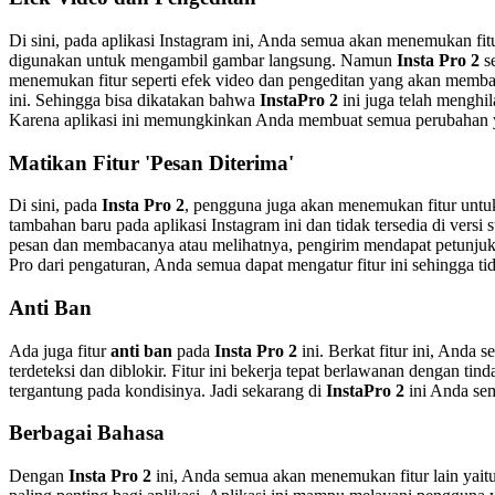
Di sini, pada aplikasi Instagram ini, Anda semua akan menemukan fitu
digunakan untuk mengambil gambar langsung. Namun
Insta Pro 2
se
menemukan fitur seperti efek video dan pengeditan yang akan membantu
ini. Sehingga bisa dikatakan bahwa
InstaPro 2
ini juga telah menghi
Karena aplikasi ini memungkinkan Anda membuat semua perubahan 
Matikan Fitur 'Pesan Diterima'
Di sini, pada
Insta Pro 2
, pengguna juga akan menemukan fitur unt
tambahan baru pada aplikasi Instagram ini dan tidak tersedia di vers
pesan dan membacanya atau melihatnya, pengirim mendapat petunjuk t
Pro dari pengaturan, Anda semua dapat mengatur fitur ini sehingga t
Anti Ban
Ada juga fitur
anti ban
pada
Insta Pro 2
ini. Berkat fitur ini, Anda 
terdeteksi dan diblokir. Fitur ini bekerja tepat berlawanan dengan
tergantung pada kondisinya. Jadi sekarang di
InstaPro 2
ini Anda sem
Berbagai Bahasa
Dengan
Insta Pro 2
ini, Anda semua akan menemukan fitur lain yait