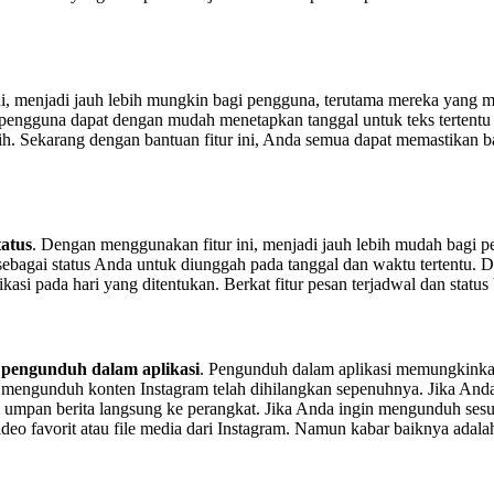
 ini, menjadi jauh lebih mungkin bagi pengguna, terutama mereka yang
engguna dapat dengan mudah menetapkan tanggal untuk teks tertentu ya
lih. Sekarang dengan bantuan fitur ini, Anda semua dapat memastikan 
tatus
. Dengan menggunakan fitur ini, menjadi jauh lebih mudah bagi pe
ebagai status Anda untuk diunggah pada tanggal dan waktu tertentu. D
ikasi pada hari yang ditentukan. Berkat fitur pesan terjadwal dan stat
h
pengunduh dalam aplikasi
. Pengunduh dalam aplikasi memungkinka
engunduh konten Instagram telah dihilangkan sepenuhnya. Jika Anda
umpan berita langsung ke perangkat. Jika Anda ingin mengunduh sesua
deo favorit atau file media dari Instagram. Namun kabar baiknya adal