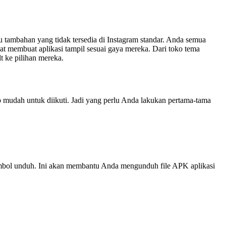
au tambahan yang tidak tersedia di Instagram standar. Anda semua
at membuat aplikasi tampil sesuai gaya mereka. Dari toko tema
t ke pilihan mereka.
p mudah untuk diikuti. Jadi yang perlu Anda lakukan pertama-tama
tombol unduh. Ini akan membantu Anda mengunduh file APK aplikasi