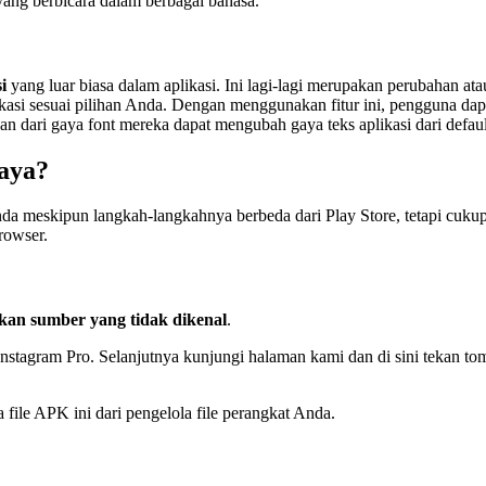
yang berbicara dalam berbagai bahasa.
i
yang luar biasa dalam aplikasi. Ini lagi-lagi merupakan perubahan at
kasi sesuai pilihan Anda. Dengan menggunakan fitur ini, pengguna dap
n dari gaya font mereka dapat mengubah gaya teks aplikasi dari defaul
aya?
nda meskipun langkah-langkahnya berbeda dari Play Store, tetapi cuku
rowser.
nkan sumber yang tidak dikenal
.
Instagram Pro. Selanjutnya kunjungi halaman kami dan di sini tekan 
file APK ini dari pengelola file perangkat Anda.