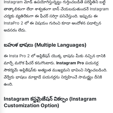
Instagram మోడ్ ఉపయోగిస్తున్నట్టు గుర్తించబడితే పరిస్థితిని బట్టి
తాత్కాలికంగా లేదా శాశ్వతంగా బాన్ చేయబడుతుందనే Instagram
చర్యకు వ్యతిరేకంగా ఈ ఫీచర్ సరిగ్గా పనిచేస్తుంది. ఇప్పుడు ఈ
InstaPro 2 లో ఈ విషయం గురించి కూడా ఆందోళన పడాల్సిన
అవసరం లేదు.
బహుళ భాషలు (Multiple Languages)
ఈ Insta Pro 2 లో అప్లికేషన్ యొక్క భాషను మీకు నచ్చిన దానికి
మార్చే మరొక ఫీచర్ కనుగొంటారు.
Instagram Pro
పయనర్ల
సౌకర్యమే అప్లికేషన్‌కు అత్యంత ముఖ్యమని భావించి నిర్మించబడింది.
వేర్వేరు భాషలు మాట్లాడే పయనర్లను నిర్వహించే సామర్థ్యం దీనికి
ఉంది.
Instagram కస్టమైజేషన్ వికల్పం (Instagram
Customization Option)