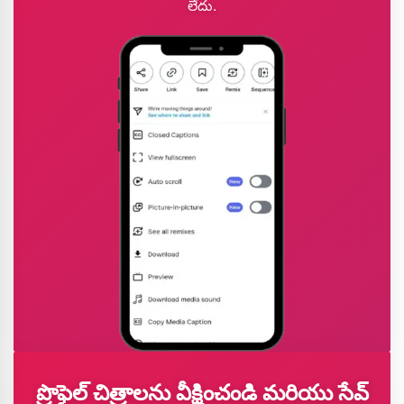
లేదు.
ప్రొఫైల్ చిత్రాలను వీక్షించండి మరియు సేవ్