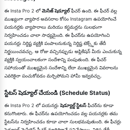
ఈ Insta Pro 2 లో
మెసేజ్ షెడ్యూల్
ఫీచర్ ఉంది. ఈ ఫీచర్ వల్ల
ముఖ్యంగా వ్యాపార అవసరాల కోసం Instagram ఉపయోగించే
పయనర్లకు వ్యాపారాలు మరియు కస్టమర్లను సులభంగా
నిర్వహించడం చాలా సాధ్యమైంది. ఈ ఫీచర్‌ను ఉపయోగించి
పయనర్లు నిర్దిష్ట వ్యక్తికి పంపాలనుకున్న నిర్దిష్ట టెక్స్ట్‌కు తేదీ
నిర్ణయించవచ్చు. ఆ రోజు వచ్చినప్పుడు అప్లికేషన్ మీరు ఎంచుకున్న
వ్యక్తికి స్వయంచాలకంగా సందేశాన్ని పంపుతుంది. ఈ ఫీచర్
సహాయంతో ముఖ్యమైన సందేశాన్ని లేదా ముఖ్యమైన వివరాలను
ఎవరికైనా పంచుకోవడం మర్చిపోమని హామీ ఇవ్వవచ్చు.
స్టేటస్ షెడ్యూల్ చేయండి (Schedule Status)
ఈ Insta Pro 2 లో పయనర్లు
షెడ్యూల్డ్ స్టేటస్
ఫీచర్‌ను కూడా
కనుగొంటారు. ఈ ఫీచర్‌ను ఉపయోగించడం వల్ల పయనర్లకు తమ
స్టేటస్‌ను నిర్వహించడం కూడా చాలా సులభమవుతుంది. ఈ ఫీచర్లు
షెడ్యూల్డ్ మెసేజెస్ ఫీచర్ మాదిరిగానే పనిచేస్తాయి. నిర్దిష్ట తేదీ