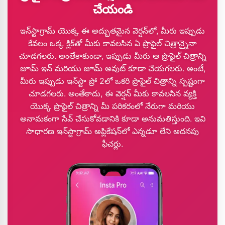
చేయండి
ఇన్‌స్టాగ్రామ్ యొక్క ఈ అద్భుతమైన వెర్షన్‌లో, మీరు ఇప్పుడు
కేవలం ఒక్క క్లిక్‌తో మీకు కావలసిన ఏ ప్రొఫైల్ చిత్రాన్నైనా
చూడగలరు. అంతేకాకుండా, ఇప్పుడు మీరు ఆ ప్రొఫైల్ చిత్రాన్ని
జూమ్ ఇన్ మరియు జూమ్ అవుట్ కూడా చేయగలరు. అంటే,
మీరు ఇప్పుడు ఇన్‌స్టా ప్రో 2లో ఒకరి ప్రొఫైల్ చిత్రాన్ని స్పష్టంగా
చూడగలరు. అంతేకాదు, ఈ వెర్షన్ మీకు కావలసిన వ్యక్తి
యొక్క ప్రొఫైల్ చిత్రాన్ని మీ పరికరంలో నేరుగా మరియు
అనామకంగా సేవ్ చేసుకోవడానికి కూడా అనుమతిస్తుంది. ఇవి
సాధారణ ఇన్‌స్టాగ్రామ్ అప్లికేషన్‌లో ఎన్నడూ లేని అదనపు
ఫీచర్లు.