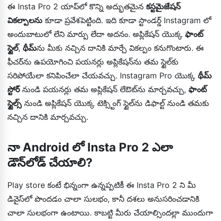
ఈ Insta Pro 2 యాప్‌లో కొన్ని అద్భుతమైన
కస్టమైజేషన్
వికల్పాలను
కూడా ప్రవేశపెట్టింది. ఇది కూడా స్టాండర్డ్ Instagram లో
అందుబాటులో లేని మార్పు లేదా అదనం. అప్లికేషన్ యొక్క
ఫాంట్
స్టైల్
,
థీమ్
ను మీకు నచ్చిన దానికి మార్చే వికల్పం కనుగొంటారు. ఈ
ఫీచర్‌ను ఉపయోగించి పయనర్లు అప్లికేషన్‌ను తమ స్టైల్‌కు
సరిపోయేలా కనిపించేలా చేయవచ్చు. Instagram Pro యొక్క
థీమ్
స్టోర్
నుండి పయనర్లు తమ అప్లికేషన్ లేఔట్‌ను మార్చవచ్చు,
ఫాంట్
స్టైల్స్
నుండి అప్లికేషన్ యొక్క టెక్స్టింగ్ స్టైల్‌ను డిఫాల్ట్ నుండి తమకు
నచ్చిన దానికి మార్చవచ్చు.
నా Android లో Insta Pro 2 ఎలా
డౌన్‌లోడ్ చేయాలి?
Play store కంటే భిన్నంగా ఉన్నప్పటికీ ఈ Insta Pro 2 ని మీ
డివైస్‌లో పొందడం చాలా సులభం, కానీ దశలు అనుసరించడానికి
చాలా సులభంగా ఉంటాయి. కాబట్టి మీరు చేయాల్సిందల్లా ముందుగా