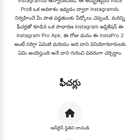
Instagramను ఆస్వాదించండి. ఈ అద్భుతమైన Insta
Proకి ఒక అవకాశం ఇవ్వడం ద్వారా Instagramను
నిర్వహించే మీ పాత పద్ధతులకు వీడ్కోలు చెప్పండి. మరిన్ని
ఫీచర్లతో కూడిన ఒక సాధారణ Instagram అప్లికేషన్ ఈ
Instagram Pro Apk. ఈ రోజు మనం ఈ InstaPro 2
అంటే సరిగ్గా ఏమిటి మరియు అది దాని వినియోగదారులకు
ఏమి అందిస్తుంది అనే దాని గురించి వివరంగా చర్చిద్దాం.
ఫీచర్లు
ఆన్‌లైన్ స్థితిని దాచండి