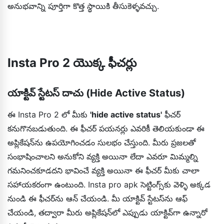
అనుభవాన్ని పూర్తిగా కొత్త స్థాయికి తీసుకెళ్ళవచ్చు.
Insta Pro 2 యొక్క ఫీచర్లు
యాక్టివ్ స్టేటస్ దాచు (Hide Active Status)
ఈ Insta Pro 2 లో మీకు
'hide active status'
ఫీచర్
కనుగొనబడుతుంది. ఈ ఫీచర్ పయనర్లు ఎవరికీ తెలియకుండా ఈ
అప్లికేషన్‌ను ఉపయోగించడం సులభం చేస్తుంది. మీరు ప్రజలతో
సంభాషించాలని అనుకోని వ్యక్తి అయినా లేదా ఎవరూ మిమ్మల్ని
గమనించకూడదని భావించే వ్యక్తి అయినా ఈ ఫీచర్ మీకు చాలా
సహాయకరంగా ఉంటుంది. Insta pro apk సెట్టింగ్స్‌కు వెళ్ళి అక్కడ
నుండి ఈ ఫీచర్‌ను ఆన్ చేయండి. మీ యాక్టివ్ స్టేటస్‌ను ఆఫ్
చేయండి, తద్వారా మీరు అప్లికేషన్‌లో ఎప్పుడు యాక్టివ్‌గా ఉన్నారో