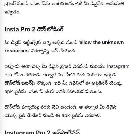
బ్రౌజర్ నుండి డౌన్‌లోడ్‌ను అంగీకరించడానికి మీ డివైస్‌కు అనుమతి
ఇవ్వడం.
Insta Pro 2 డౌన్‌లోడింగ్
మీ డివైస్ సెట్టింగ్స్‌కు వెళ్ళి అక్కడ నుండి
'allow the unknown
resources'
వికల్పాన్ని ఆన్ చేయండి.
ఇప్పుడు తిరిగి వెళ్ళి మీ డివైస్ బ్రౌజర్ తెరవండి మరియు Instagram
Pro కోసం వెతకండి. తర్వాత మా పేజీకి రండి మరియు ఇక్కడ
డౌన్‌లోడ్ బటన్
పై నొక్కండి. ఇది మీ డివైస్‌లో ఈ అప్లికేషన్ యొక్క
apk ఫైల్‌ను డౌన్‌లోడ్ చేయడానికి సహాయపడుతుంది.
డౌన్‌లోడ్ పూర్తయ్యే వరకు వేచి ఉండండి, ఆ తర్వాత మీ డివైస్
యొక్క ఫైల్ మేనేజర్ నుండి ఈ apk ఫైల్‌ను తెరవాలి.
Instagram Pro 2 ఇన్‌స్టాలేషన్