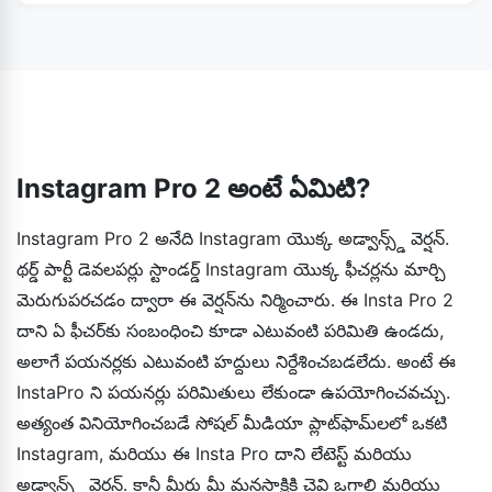
అవును. మీరు మా ఈ ఇన్‌స్టాప్రో 2 apkలో ఖచ్చితంగా అలా
అప్లికేషన్లుగా పరిగణించడం సులభం అవుతుంది.
చేయవచ్చు. కానీ ఎప్పుడూ ఇతరుల గోప్యతతో చెలగాటం ఆడవద్దని
మరియు ఇతరుల కంటెంట్‌ను దురుద్దేశపూర్వక కార్యకలాపాలకు
ఉపయోగించవద్దని గుర్తుంచుకోండి.
Instagram Pro 2 అంటే ఏమిటి?
Instagram Pro 2 అనేది Instagram యొక్క అడ్వాన్స్డ్ వెర్షన్.
థర్డ్ పార్టీ డెవలపర్లు స్టాండర్డ్ Instagram యొక్క ఫీచర్లను మార్చి
మెరుగుపరచడం ద్వారా ఈ వెర్షన్‌ను నిర్మించారు. ఈ Insta Pro 2
దాని ఏ ఫీచర్‌కు సంబంధించి కూడా ఎటువంటి పరిమితి ఉండదు,
అలాగే పయనర్లకు ఎటువంటి హద్దులు నిర్దేశించబడలేదు. అంటే ఈ
InstaPro ని పయనర్లు పరిమితులు లేకుండా ఉపయోగించవచ్చు.
అత్యంత వినియోగించబడే సోషల్ మీడియా ప్లాట్‌ఫామ్‌లలో ఒకటి
Instagram, మరియు ఈ Insta Pro దాని లేటెస్ట్ మరియు
అడ్వాన్స్డ్ వెర్షన్. కానీ మీరు మీ మనసాక్షికి చెవి ఒగ్గాలి మరియు