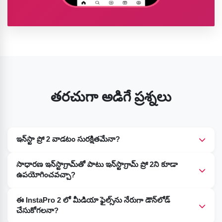
తరచుగా అడిగే ప్రశ్నలు
ఇన్‌స్టా ప్రో 2 వాడటం సురక్షితమేనా?
నూటికి నూరు శాతం. ఈ ఇన్‌స్టాప్రో 2 అనేది పూర్తిగా అద్భుతమైన
సాధారణ ఇన్‌స్టాగ్రామ్‌తో పాటు ఇన్‌స్టాగ్రామ్ ప్రో 2ని కూడా
అప్లికేషన్, దీనిని ఉపయోగించడం కూడా పూర్తిగా సురక్షితం.
ఉపయోగించవచ్చా?
తప్పకుండా. మీరు కూడా అలా చేయవచ్చు. ఇన్‌స్టాగ్రామ్ ప్రో మరియు
ఈ InstaPro 2 లో మీడియా ఫైల్స్‌ను నేరుగా డౌన్‌లోడ్
సాధారణ ఇన్‌స్టాగ్రామ్ అప్లికేషన్ రెండూ ఫైల్స్ యొక్క విభిన్న
చేసుకోగలనా?
ప్యాకేజింగ్‌పై పనిచేస్తాయి. దీనివల్ల, డివైజ్ ఆ రెండింటినీ వేర్వేరు