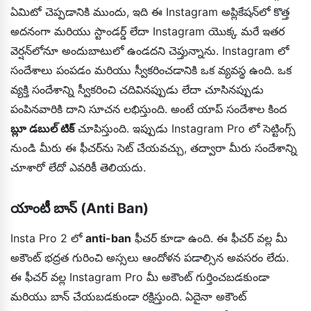
ఏమిటో చెప్పడానికి ముందు, ఇది ఈ Instagram అప్లికేషన్‌లో కొత్త
అదనంగా మరియు స్టాండర్డ్ లేదా Instagram యొక్క మరే ఇతర
వెర్షన్‌లోనూ అందుబాటులో ఉండదని చెప్తున్నాను. Instagram లో
సందేశాలు పంపడం మరియు స్వీకరించడానికి ఒక వ్యవస్థ ఉంది. ఒక
వ్యక్తి సందేశాన్ని స్వీకరించి చదివినప్పుడు లేదా చూసినప్పుడు
పంపినవారికి దాని సూచన లభిస్తుంది. అంటే యాప్ సందేశాల కింద
బ్లూ డబుల్ టిక్
చూపిస్తుంది. ఇప్పుడు Instagram Pro లో సెట్టింగ్స్
నుండి మీరు ఈ ఫీచర్‌ను సెట్ చేయవచ్చు, తద్వారా మీరు సందేశాన్ని
చూశారో లేదో ఎవరికీ తెలియదు.
యాంటీ బాన్ (Anti Ban)
Insta Pro 2 లో
anti-ban
ఫీచర్ కూడా ఉంది. ఈ ఫీచర్ వల్ల మీ
అకౌంట్ భద్రత గురించి అస్సలు ఆందోళన పడాల్సిన అవసరం లేదు.
ఈ ఫీచర్ వల్ల Instagram Pro మీ అకౌంట్ గుర్తించబడకుండా
మరియు బాన్ చేయబడకుండా రక్షిస్తుంది. ఏదైనా అకౌంట్