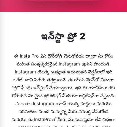
ఇన్‌స్టా ప్రో 2
ఈ Insta Pro 2ని డౌన్‌లోడ్ చేసుకోవడం ద్వారా మీ కోసం
మరింత సంతృప్తికరమైన Instagram apkని పొందండి.
Instagram యొక్క అత్యంత అధునాతన వెర్షన్‌లలో ఇది
ఒకటి. దాని పేరుకు తగ్గట్టుగానే, ఈ యాప్ వెర్షన్‌లో నిజంగా
“ప్రో” ఫీచర్లు ఇన్‌స్టాల్ చేయబడ్డాయి, ఇది ఈ యాప్‌ను ఒకరు
కోరుకునే నిజమైన ప్రో సోషల్ మీడియా అప్లికేషన్‌గా చేస్తుంది.
సాధారణ Instagram యాప్ యొక్క హద్దులు మరియు
పరిమితుల నుండి మిమ్మల్ని మీరు విముక్తి చేసుకోండి
మరియు ఈ InstaProతో మీరు మునుపెన్నడూ లేని విధంగా