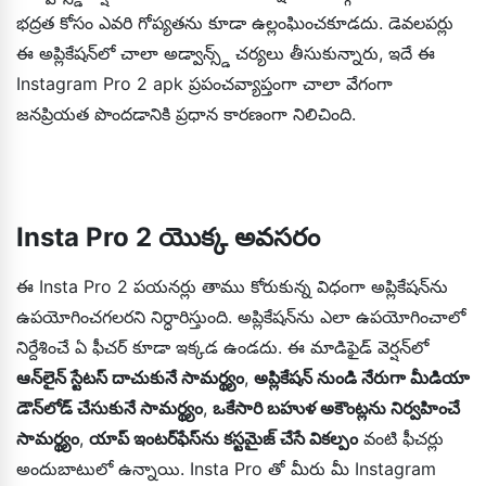
భద్రత కోసం ఎవరి గోప్యతను కూడా ఉల్లంఘించకూడదు. డెవలపర్లు
ఈ అప్లికేషన్‌లో చాలా అడ్వాన్స్డ్ చర్యలు తీసుకున్నారు, ఇదే ఈ
Instagram Pro 2 apk ప్రపంచవ్యాప్తంగా చాలా వేగంగా
జనప్రియత పొందడానికి ప్రధాన కారణంగా నిలిచింది.
Insta Pro 2 యొక్క అవసరం
ఈ Insta Pro 2 పయనర్లు తాము కోరుకున్న విధంగా అప్లికేషన్‌ను
ఉపయోగించగలరని నిర్ధారిస్తుంది. అప్లికేషన్‌ను ఎలా ఉపయోగించాలో
నిర్దేశించే ఏ ఫీచర్ కూడా ఇక్కడ ఉండదు. ఈ మాడిఫైడ్ వెర్షన్‌లో
ఆన్‌లైన్ స్టేటస్ దాచుకునే సామర్థ్యం
,
అప్లికేషన్ నుండి నేరుగా మీడియా
డౌన్‌లోడ్ చేసుకునే సామర్థ్యం
,
ఒకేసారి బహుళ అకౌంట్లను నిర్వహించే
సామర్థ్యం
,
యాప్ ఇంటర్‌ఫేస్‌ను కస్టమైజ్ చేసే వికల్పం
వంటి ఫీచర్లు
అందుబాటులో ఉన్నాయి. Insta Pro తో మీరు మీ Instagram