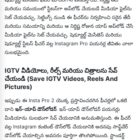
మరియు సమయంలో స్టేటస్‌గా అప్‌లోడ్ చేయబడే మీడియా ఫైల్‌ను
సెట్ చేయవచ్చు. సెట్టింగ్స్ నుండి ఈ ఫీచర్‌ను నిర్వహించి సరైన తేదీ
మరియు సమయాన్ని మరియు ఆ నిర్దిష్ట రోజున యాప్ అప్‌లోడ్ చేసే
మీడియా ఫైల్‌ను సెట్ చేయవచ్చు. షెడ్యూల్డ్ మెసేజెస్ మరియు
షెడ్యూల్డ్ స్టేటస్ ఫీచర్ వల్ల Instagram Pro పయనర్ల జీవితం చాలా
సులభమైంది.
IGTV వీడియోలు, రీల్స్ మరియు చిత్రాలను సేవ్
చేయండి (Save IGTV Videos, Reels And
Pictures)
ఇప్పుడు ఈ Insta Pro 2 యొక్క ప్రస్తావించదగిన ఫీచర్లలో ఒకటి
దాని
ఇన్-యాప్ డౌన్‌లోడర్
. ఇన్-యాప్ డౌన్‌లోడర్ పయనర్లు
మీడియాను సులభంగా సేవ్ చేయడానికి అనుమతిస్తుంది. ఈ ఫీచర్
వల్ల Instagram కంటెంట్ డౌన్‌లోడ్ చేయడానికి అదనపు సాఫ్ట్‌వేర్
డౌన్‌లోడ్ చేయాల్సిన అవసరం పూర్తిగా తొలగిపోయింది. స్టాండర్డ్