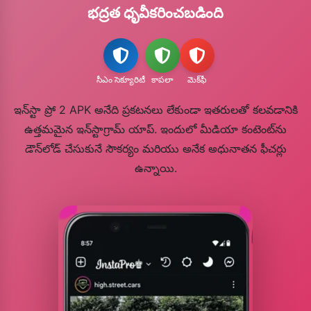
భద్రత ధృవీకరించబడింది
సీఎం సెక్యూరిటీ
కాపలా
మెక్‌ఫీ
ఇన్‌స్టా ప్రో 2 APK అనేది ప్రకటనలు లేకుండా ఇతరులతో కలవడానికి
ఉత్తమమైన ఇన్‌స్టాగ్రామ్ యాప్. ఇందులో మీడియా కంటెంట్‌ను
డౌన్‌లోడ్ చేసుకునే సౌకర్యం మరియు అనేక అధునాతన ఫీచర్లు
ఉన్నాయి.