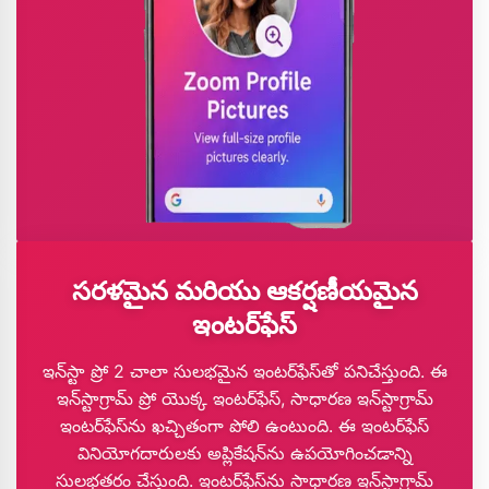
సరళమైన మరియు ఆకర్షణీయమైన
ఇంటర్‌ఫేస్
ఇన్‌స్టా ప్రో 2 చాలా సులభమైన ఇంటర్‌ఫేస్‌తో పనిచేస్తుంది. ఈ
ఇన్‌స్టాగ్రామ్ ప్రో యొక్క ఇంటర్‌ఫేస్, సాధారణ ఇన్‌స్టాగ్రామ్
ఇంటర్‌ఫేస్‌ను ఖచ్చితంగా పోలి ఉంటుంది. ఈ ఇంటర్‌ఫేస్
వినియోగదారులకు అప్లికేషన్‌ను ఉపయోగించడాన్ని
సులభతరం చేస్తుంది. ఇంటర్‌ఫేస్‌ను సాధారణ ఇన్‌స్టాగ్రామ్