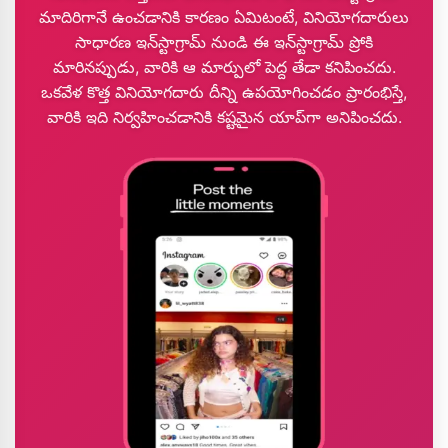
మాదిరిగానే ఉంచడానికి కారణం ఏమిటంటే, వినియోగదారులు
సాధారణ ఇన్‌స్టాగ్రామ్ నుండి ఈ ఇన్‌స్టాగ్రామ్ ప్రోకి
మారినప్పుడు, వారికి ఆ మార్పులో పెద్ద తేడా కనిపించదు.
ఒకవేళ కొత్త వినియోగదారు దీన్ని ఉపయోగించడం ప్రారంభిస్తే,
వారికి ఇది నిర్వహించడానికి కష్టమైన యాప్‌గా అనిపించదు.