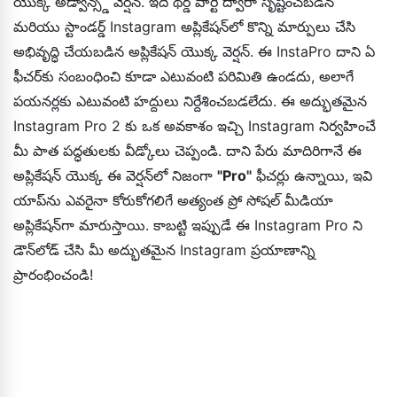
యొక్క అడ్వాన్స్డ్ వెర్షన్. ఇది థర్డ్ పార్టీ ద్వారా సృష్టించబడిన
మరియు స్టాండర్డ్ Instagram అప్లికేషన్‌లో కొన్ని మార్పులు చేసి
అభివృద్ధి చేయబడిన అప్లికేషన్ యొక్క వెర్షన్. ఈ InstaPro దాని ఏ
ఫీచర్‌కు సంబంధించి కూడా ఎటువంటి పరిమితి ఉండదు, అలాగే
పయనర్లకు ఎటువంటి హద్దులు నిర్దేశించబడలేదు. ఈ అద్భుతమైన
Instagram Pro 2 కు ఒక అవకాశం ఇచ్చి Instagram నిర్వహించే
మీ పాత పద్ధతులకు వీడ్కోలు చెప్పండి. దాని పేరు మాదిరిగానే ఈ
అప్లికేషన్ యొక్క ఈ వెర్షన్‌లో నిజంగా
"Pro"
ఫీచర్లు ఉన్నాయి, ఇవి
యాప్‌ను ఎవరైనా కోరుకోగలిగే అత్యంత ప్రో సోషల్ మీడియా
అప్లికేషన్‌గా మారుస్తాయి. కాబట్టి ఇప్పుడే ఈ Instagram Pro ని
డౌన్‌లోడ్ చేసి మీ అద్భుతమైన Instagram ప్రయాణాన్ని
ప్రారంభించండి!