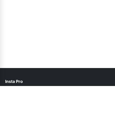
Insta Pro
help@instapro2apk.net.pk
Follow Us