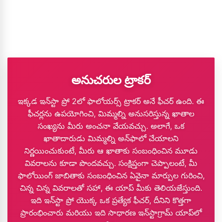
అనుచరుల ట్రాకర్
ఇక్కడ ఇన్‌స్టా ప్రో 2లో ఫాలోయర్స్ ట్రాకర్ అనే ఫీచర్ ఉంది. ఈ
ఫీచర్లను ఉపయోగించి, మిమ్మల్ని అనుసరిస్తున్న ఖాతాల
సంఖ్యను మీరు అంచనా వేయవచ్చు. అలాగే, ఒక
ఖాతాదారుడు మిమ్మల్ని అన్‌ఫాలో చేయాలని
నిర్ణయించుకుంటే, మీరు ఆ ఖాతాకు సంబంధించిన మూడు
వివరాలను కూడా పొందవచ్చు. సంక్షిప్తంగా చెప్పాలంటే, మీ
ఫాలోయింగ్ జాబితాకు సంబంధించిన ఏవైనా మార్పుల గురించి,
చిన్న చిన్న వివరాలతో సహా, ఈ యాప్ మీకు తెలియజేస్తుంది.
ఇది ఇన్‌స్టా ప్రో యొక్క ఒక ప్రత్యేక ఫీచర్, దీనిని కొత్తగా
ప్రారంభించారు మరియు ఇది సాధారణ ఇన్‌స్టాగ్రామ్ యాప్‌లో