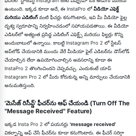
ఫీచర్‌లో స్టాండర్డ్ Instagram కంటే ఎప్పుడూ ఒక అడుగు ముందు
ఉంటుంది. ఇక్కడ కూడా అదే, ఈ InstaPro లో
వీడియో ఎఫెక్ట్
మరియు ఎడిటింగ్
వంటి ఫీచర్లు కనుగొంటారు, ఇవి మీ వీడియో ఫైల్ల
దృశ్య స్వరూపాన్ని నిర్వహించడంలో సహాయపడతాయి. ఈ వీడియో
ఎడిటర్‌లో అత్యంత ప్రసిద్ధ ఎడిటింగ్ ఎఫెక్ట్స్ మరియు ఫిల్టర్లు కొన్ని
అందుబాటులో ఉన్నాయి. కాబట్టి Instagram Pro 2 లో స్టేటస్
అప్‌లోడ్ చేయడానికి ముందు వేరే మీడియా ఫైల్ ఎడిటర్‌ను డౌన్‌లోడ్
చేయాల్సిన లేదా ఉపయోగించాల్సిన అవసరాన్ని కూడా ఈ
InstaPro 2 తొలగించిందని చెప్పవచ్చు. ఎందుకంటే యాప్
Instagram Pro 2 లో మీరు కోరుకున్న అన్ని మార్పులు చేయడానికి
అనుమతిస్తుంది.
'మెసేజ్ రిసీవ్డ్' ఫీచర్‌ను ఆఫ్ చేయండి (Turn Off The
"Message Received" Feature)
ఇక్కడ Insta Pro 2 లో పయనర్లు
'message received'
వికల్పాన్ని ఆఫ్ చేసే ఫీచర్‌ను కూడా కనుగొంటారు. ఈ ఫీచర్ సరిగ్గా