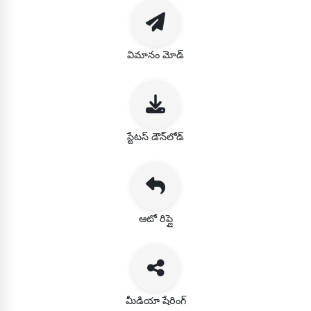
విమానం మోడ్
స్టేటస్ డౌన్‌లోడ్
ఆటో రిప్లై
మీడియా షేరింగ్