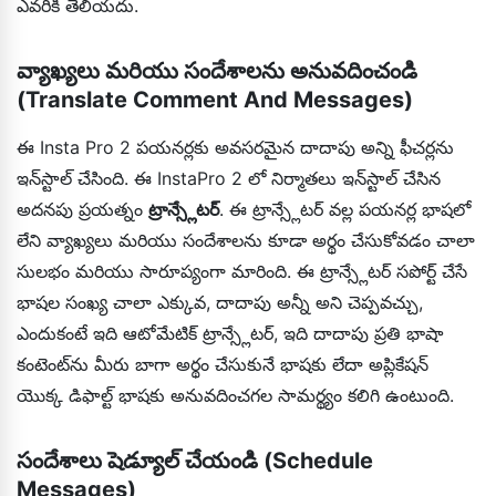
ఎవరికీ తెలియదు.
వ్యాఖ్యలు మరియు సందేశాలను అనువదించండి
(Translate Comment And Messages)
ఈ Insta Pro 2 పయనర్లకు అవసరమైన దాదాపు అన్ని ఫీచర్లను
ఇన్‌స్టాల్ చేసింది. ఈ InstaPro 2 లో నిర్మాతలు ఇన్‌స్టాల్ చేసిన
అదనపు ప్రయత్నం
ట్రాన్స్లేటర్
. ఈ ట్రాన్స్లేటర్ వల్ల పయనర్ల భాషలో
లేని వ్యాఖ్యలు మరియు సందేశాలను కూడా అర్థం చేసుకోవడం చాలా
సులభం మరియు సారూప్యంగా మారింది. ఈ ట్రాన్స్లేటర్ సపోర్ట్ చేసే
భాషల సంఖ్య చాలా ఎక్కువ, దాదాపు అన్నీ అని చెప్పవచ్చు,
ఎందుకంటే ఇది ఆటోమేటిక్ ట్రాన్స్లేటర్, ఇది దాదాపు ప్రతి భాషా
కంటెంట్‌ను మీరు బాగా అర్థం చేసుకునే భాషకు లేదా అప్లికేషన్
యొక్క డిఫాల్ట్ భాషకు అనువదించగల సామర్థ్యం కలిగి ఉంటుంది.
సందేశాలు షెడ్యూల్ చేయండి (Schedule
Messages)