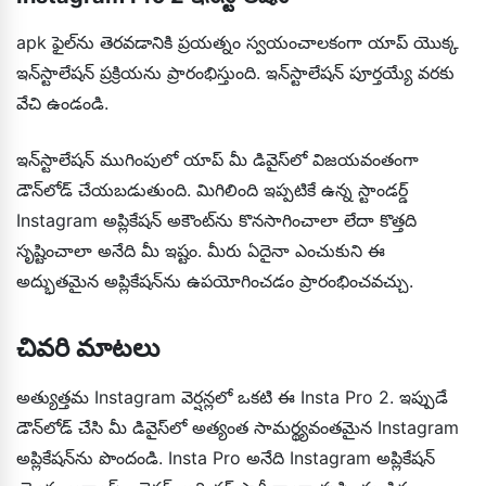
apk ఫైల్‌ను తెరవడానికి ప్రయత్నం స్వయంచాలకంగా యాప్ యొక్క
ఇన్‌స్టాలేషన్ ప్రక్రియను ప్రారంభిస్తుంది. ఇన్‌స్టాలేషన్ పూర్తయ్యే వరకు
వేచి ఉండండి.
ఇన్‌స్టాలేషన్ ముగింపులో యాప్ మీ డివైస్‌లో విజయవంతంగా
డౌన్‌లోడ్ చేయబడుతుంది. మిగిలింది ఇప్పటికే ఉన్న స్టాండర్డ్
Instagram అప్లికేషన్ అకౌంట్‌ను కొనసాగించాలా లేదా కొత్తది
సృష్టించాలా అనేది మీ ఇష్టం. మీరు ఏదైనా ఎంచుకుని ఈ
అద్భుతమైన అప్లికేషన్‌ను ఉపయోగించడం ప్రారంభించవచ్చు.
చివరి మాటలు
అత్యుత్తమ Instagram వెర్షన్లలో ఒకటి ఈ Insta Pro 2. ఇప్పుడే
డౌన్‌లోడ్ చేసి మీ డివైస్‌లో అత్యంత సామర్థ్యవంతమైన Instagram
అప్లికేషన్‌ను పొందండి. Insta Pro అనేది Instagram అప్లికేషన్