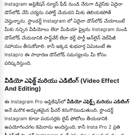
Instagram అప్లికేషన్ న్యూస్ ఫీడ్ నుండి నేరుగా డివైస్‌కు ఏదైనా
డౌన్‌లోడ్ చేసే చర్యను సపోర్ట్ చేయదని మీకు తెలియకపోతే
చెప్తున్నాను. స్టాండర్డ్ Instagram లో ఏదైనా డౌన్‌లోడ్ చేయాలంటే
మీకు నచ్చిన వీడియోలు లేదా మీడియా ఫైల్లను Instagram నుండి
డౌన్‌లోడ్ చేయడానికి సాఫ్ట్‌వేర్ లేదా థర్డ్ పార్టీ ఆన్‌లైన్ వెబ్‌పేజీ
సహాయం తీసుకోవాలి. కానీ ఇక్కడ శుభవార్త ఏమిటంటే ఈ
Instapro ఈ సాధారణ డౌన్‌లోడ్ సమస్యలను మీ కోసం
పరిష్కరిస్తుంది.
వీడియో ఎఫెక్ట్ మరియు ఎడిటింగ్ (Video Effect
And Editing)
ఈ Instagram Pro అప్లికేషన్‌లో
వీడియో ఎఫెక్ట్స్ మరియు ఎడిటింగ్
అనే మరొక అద్భుతమైన ఫీచర్ కనుగొనబడుతుంది. స్టాండర్డ్
Instagram కూడా పయనర్లకు లైవ్ ఫోటోలు తీయడానికి
ఉపయోగించగల కెమెరాను అందిస్తుంది. కానీ Insta Pro 2 ప్రతి