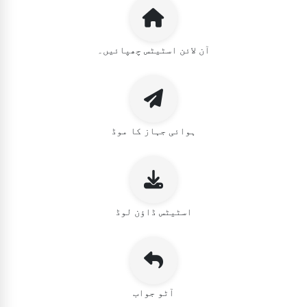
آن لائن اسٹیٹس چھپائیں۔
ہوائی جہاز کا موڈ
اسٹیٹس ڈاؤن لوڈ
آٹو جواب