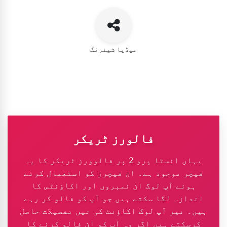
میڈیا شیئرنگ
فالورز ٹریکر
یہاں انسٹا پرو 2 پر فالوورز ٹریکر کا یہ
فیچر موجود ہے۔ ان فیچرز کو استعمال کرتے
ہوئے آپ لوگ ان نمبروں اور اکاؤنٹس کا
اندازہ لگا سکتے ہیں جو آپ کو فالو کر رہے
ہیں۔ نیز آپ لوگ اکاؤنٹ کی تین تفصیلات حاصل
کرسکتے ہیں اگر وہ آپ کو ان فالو کرنے کا