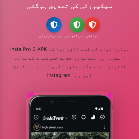
سیکیورٹی کی تصدیق ہوگئی
میکافی
دیکھو
سی ایم سیکیورٹی
Insta Pro 2 APK میڈیا مواد کے لیے ڈاؤن لوڈ کے
آپشن، اور بہت ساری جدید خصوصیات کے ساتھ
اشتہارات سے پاک سماجی کاری کے لیے بہترین
Instagram ایپ ہے۔