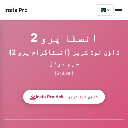
Insta Pro
انسٹا پرو 2
ڈاؤن لوڈ کریں (انسٹاگرام پرو 2)
سیم موڈز
(V14.90)
Insta Pro Apk ڈاؤن لوڈ کریں۔