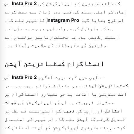
کے ساتھ صارفین کو ایپلیکیشن کی
Insta Pro 2
اس
زبان کو اپنی پسند کی کسی بھی زبان میں سیٹ کرنے
اس طرح بنایا گیا
Instagram Pro
کا فیچر ملے گا۔
ہے کہ صارفین کی سہولت ایپ میں سب سے زیادہ
اہمیت رکھتی ہے۔ یہ مختلف زبانیں بولنے والے
صارفین کو سنبھالنے کی صلاحیت رکھتا ہے۔
انسٹاگرام کسٹمائزیشن آپشن
نے ایپ میں کچھ حیرت انگیز
Insta Pro 2
اس
کسٹمائزیشن آپشنز
بھی متعارف کرائے ہیں۔ یہ بھی
ایک تبدیلی یا اضافہ ہے جو معیاری انسٹاگرام پر
دستیاب نہیں تھی۔ آپ کو ایپلیکیشن کی
فونٹ
اسٹائل
اور ایپ کی
تھیم
کو اپنی پسند کے مطابق
تبدیل کرنے کا آپشن ملے گا۔ اس فیچر کو استعمال
کرتے ہوئے صارفین ایپلیکیشن کو اپنے اسٹائل کے