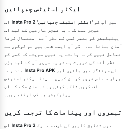
ایکٹو اسٹیٹس چھپائیں
میں آپ کو
'ایکٹو اسٹیٹس چھپائیں'
Insta Pro 2
اس
فیچر ملے گا۔ یہ فیچر صارفین کے لیے اس
ایپلیکیشن کو بغیر کسی کے نظر آئے استعمال کرنا
آسان بناتا ہے۔ اگر آپ ایسے شخص ہیں جو لوگوں سے
تعامل نہیں کرنا چاہتے یا نہیں سوچتے کہ کسی کو
نظر آنے کی ضرورت ہے تو یہ فیچر آپ کے لیے بڑی
کی سیٹنگز میں جائیں اور
Insta Pro APK
مدد ہے۔
وہاں سے اس فیچر کو آن کریں۔ اپنا ایکٹو اسٹیٹس
آف کریں تاکہ کوئی یہ نہ جان سکے کہ آپ
ایپلیکیشن پر کب ایکٹو ہیں۔
تبصروں اور پیغامات کا ترجمہ کریں
میں تخلیق کاروں کی طرف سے ایک
Insta Pro 2
اس