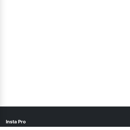
Insta Pro
help@instapro2apk.net.pk