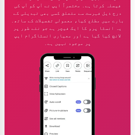
فیصلہ کرتا ہے۔ مختصراً ایپ نے آپ کو آپ کی
درج ذیل فہرست سے متعلق کسی بھی تبدیلی کے
بارے میں مطلع کیا، معمولی تفصیلات کے ساتھ۔
یہ انسٹا پرو کا ایک فیچر ہے جو نئے طور پر
لانچ کیا گیا ہے اور معیاری انسٹاگرام ایپ
پر موجود نہیں ہے۔