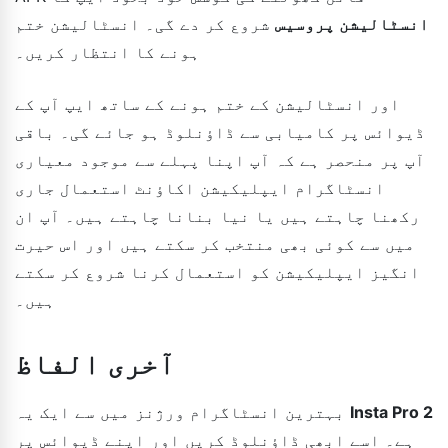
انسٹالیشن پروسیس
شروع کر دے گی۔ انسٹالیشن ختم
ہونے کا انتظار کریں۔
اور انسٹالیشن کے ختم ہونے کے ساتھ ایپ آپ کے
ڈیوائس پر کامیابی سے ڈاؤنلوڈ ہو جائے گی۔ باقی
آپ پر منحصر ہے کہ آپ اپنا پہلے سے موجود معیاری
انسٹاگرام ایپلیکیشن اکاؤنٹ استعمال جاری
رکھنا چاہتے ہیں یا نیا بنانا چاہتے ہیں۔ آپ ان
میں سے کوئی بھی منتخب کر سکتے ہیں اور اس حیرت
انگیز ایپلیکیشن کو استعمال کرنا شروع کر سکتے
ہیں۔
آخری الفاظ
Insta Pro 2
بہترین انسٹاگرام ورژنز میں سے ایک یہ
ہے۔ اسے ابھی ڈاؤنلوڈ کریں اور اپنے ڈیوائس پر