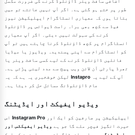
اضافی سافٹ ویئر ڈاؤنلوڈ کرنے کی ضرورت مکمل
طور پر ختم ہو گئی ہے۔ اگر آپ نہیں جانتے تو میں
بتاتا ہوں کہ معیاری انسٹاگرام ایپلیکیشن نیوز
فیڈ سے کچھ بھی براہ راست ڈیوائس پر ڈاؤنلوڈ
کرنے کی سہولت نہیں دیتی۔ اگر آپ معیاری
انسٹاگرام پر کچھ ڈاؤنلوڈ کرنا چاہتے ہیں تو آپ
کو انسٹاگرام سے اپنی پسندیدہ ویڈیوز یا میڈیا
فائلیں ڈاؤنلوڈ کرنے کے لیے کسی سافٹ ویئر یا
تھرڈ پارٹی آن لائن ویب پیج سے مدد لینی پڑتی ہے۔
آپ کے لیے یہ
Instapro
لیکن خوشخبری یہ ہے کہ یہ
عام ڈاؤنلوڈنگ مسائل حل کر دیتا ہے۔
ویڈیو ایفیکٹ اور ایڈیٹنگ
ایپلیکیشن پر صارفین کو ایک اور
Instagram Pro
اس
حیرت انگیز فیچر ملے گا جو ہے
ویڈیو ایفیکٹس اور
ایڈیٹنگ
۔ معیاری انسٹاگرام بھی صارفین کو ایک