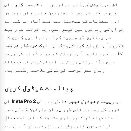
اضافی کوشش کی گئی ہے اور وہ ہے
ترجمہ کار
۔ اس
ترجمہ کار کی وجہ سے صارفین کے لیے ان تبصروں
اور پیغامات کو سمجھنا بھی بہت آسان ہو گیا ہے
جو ان کی زبانوں میں نہیں ہیں۔ یہ ترجمہ کار بہت
سی زبانوں کو سپورٹ کرتا ہے یا یوں کہیں کہ
تقریباً ہر زبان کو، کیونکہ یہ ایک
خودکار ترجمہ
کار
ہے جو تقریباً ہر زبان کے مواد کو آپ کی بہتر
سمجھ آنے والی زبان یا ایپلیکیشن کی ڈیفالٹ
زبان میں ترجمہ کرنے کی صلاحیت رکھتا ہے۔
پیغامات شیڈول کریں
میں
پیغام شیڈول فیچر
شامل ہے۔ اس
Insta Pro 2
اس
فیچر کی وجہ سے خاص طور پر ان صارفین کے لیے جو
انسٹاگرام کو کاروباری مقاصد کے لیے استعمال
کرتے ہیں، کاروبار اور گاہکوں کو آسانی سے