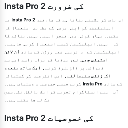
Insta Pro 2 کی ضرورت
اس بات کو یقینی بناتا ہے کہ صارفین
Insta Pro 2
یہ
ایپلیکیشن کو اپنی مرضی کے مطابق استعمال کر
سکیں۔ یہاں کوئی بھی فیچر انہیں نہیں بتائے گا
کہ انہیں ایپلیکیشن کیسے استعمال کرنی چاہیے۔
ایپلیکیشن کے اس ترمیم شدہ ورژن کے ساتھ
آن لائن
اسٹیٹس چھپانے
، میڈیا کو براہ راست ایپ سے
ڈیوائس پر ڈاؤنلوڈ کرنے،
ایک ساتھ متعدد
اکاؤنٹس سنبھالنے
، ایپ انٹرفیس کو کسٹمائز
کے ساتھ
Insta Pro
کرنے جیسی خصوصیات دستیاب ہیں۔
آپ اپنے انسٹاگرام تجربے کو ایک بالکل نئی سطح
تک لے جا سکتے ہیں۔
Insta Pro 2 کی خصوصیات