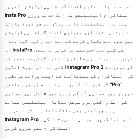
سب سے زیادہ قابل انسٹاگرام ایپلیکیشن رکھیں۔
انسٹاگرام ایپلیکیشن کا ایک جدید ورژن
Insta Pro
ہے۔ یہ ایپلیکیشن کا وہ ورژن ہے جو تھرڈ پارٹی
نے بنایا تھا اور معیاری انسٹاگرام ایپلیکیشن
میں کچھ تبدیلیاں کرنے کے بعد تیار کیا گیا تھا۔
کی کسی بھی خصوصیت پر کوئی پابندی
InstaPro
اس
نہیں ہے اور نہ ہی صارفین کے لیے کوئی حد مقرر کی
کو موقع دے
Instagram Pro 2
گئی ہے۔ اس حیرت انگیز
کر انسٹاگرام کو سنبھالنے کے اپنے پرانے طریقوں
"Pro"
کو خیرباد کہیں۔ اپنے نام کی طرح واقعی
فیچرز ہیں جو ایپ کے اس ورژن میں شامل ہیں جو ایپ
کو ایک واقعی پرو سوشل میڈیا ایپلیکیشن بناتے
ہیں جو کوئی بھی مانگ سکتا ہے۔ تو ابھی یہ
ڈاؤنلوڈ کریں اور اپنا حیرت انگیز
Instagram Pro
انسٹاگرام سفر شروع کریں!