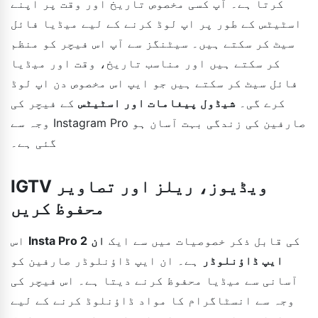
کرتا ہے۔ آپ کسی مخصوص تاریخ اور وقت پر اپنے
اسٹیٹس کے طور پر اپ لوڈ کرنے کے لیے میڈیا فائل
سیٹ کر سکتے ہیں۔ سیٹنگز سے آپ اس فیچر کو منظم
کر سکتے ہیں اور مناسب تاریخ، وقت اور میڈیا
فائل سیٹ کر سکتے ہیں جو ایپ اس مخصوص دن اپ لوڈ
کرے گی۔
شیڈول پیغامات اور اسٹیٹس
کے فیچر کی
وجہ سے Instagram Pro صارفین کی زندگی بہت آسان ہو
گئی ہے۔
IGTV ویڈیوز، ریلز اور تصاویر
محفوظ کریں
کی قابل ذکر خصوصیات میں سے ایک
ان
Insta Pro 2
اس
ایپ ڈاؤنلوڈر
ہے۔ ان ایپ ڈاؤنلوڈر صارفین کو
آسانی سے میڈیا محفوظ کرنے دیتا ہے۔ اس فیچر کی
وجہ سے انسٹاگرام کا مواد ڈاؤنلوڈ کرنے کے لیے