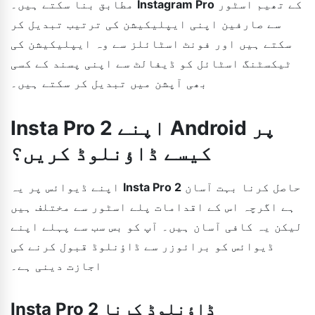
کے تھیم اسٹور
Instagram Pro
مطابق بنا سکتے ہیں۔
سے صارفین اپنی ایپلیکیشن کی ترتیب تبدیل کر
سکتے ہیں اور فونٹ اسٹائلز سے وہ ایپلیکیشن کی
ٹیکسٹنگ اسٹائل کو ڈیفالٹ سے اپنی پسند کے کسی
بھی آپشن میں تبدیل کر سکتے ہیں۔
Insta Pro 2 اپنے Android پر
کیسے ڈاؤنلوڈ کریں؟
حاصل کرنا بہت آسان
Insta Pro 2
اپنے ڈیوائس پر یہ
ہے اگرچہ اس کے اقدامات پلے اسٹور سے مختلف ہیں
لیکن یہ کافی آسان ہیں۔ آپ کو بس سب سے پہلے اپنے
ڈیوائس کو برائوزر سے ڈاؤنلوڈ قبول کرنے کی
اجازت دینی ہے۔
Insta Pro 2 ڈاؤنلوڈ کرنا