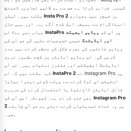
کیمرہ فراہم کرتا ہے جس سے ہم لائیو تصاویر کھینچ
ہر فیچر میں معیاری
Insta Pro 2
سکتے ہیں۔ لیکن
انسٹاگرام سے ہمیشہ ایک قدم آگے ہے۔ اور یہی حال
پر آپ کو
ویڈیو ایفیکٹ
InstaPro
یہاں بھی ہے؛ اس
اور ایڈیٹنگ
جیسی خصوصیات ملیں گی جو آپ کی
ویڈیو فائلوں کی بصری شکل کو منظم کرنے میں مدد
کریں گی۔ اس ویڈیو ایڈیٹر پر کچھ مشہور ترین
ایڈیٹنگ ایفیکٹس اور فلٹرز دستیاب ہیں۔ تو آپ
نے Instagram Pro پر
InstaPro 2
کہہ سکتے ہیں کہ اس
اسٹیٹس اپ لوڈ کرنے سے پہلے کوئی دوسرا میڈیا
فائل ایڈیٹر ڈاؤنلوڈ یا استعمال کرنے کی ضرورت
Instagram Pro
بھی ختم کر دی ہے۔ کیونکہ ایپ آپ کو
پر وہ تمام تبدیلیاں کرنے دیتی ہے جو آپ چاہتے
2
ہیں۔