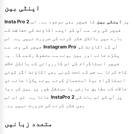
اینٹی بین
پر
اینٹی بین
کا فیچر بھی موجود ہے۔ اس
Insta Pro 2
فیچر کی وجہ سے آپ کو اپنے اکاؤنٹ کی حفاظت کے
بارے میں بالکل فکر کرنے کی ضرورت نہیں ہے۔ اس
آپ کے اکاؤنٹ کو
Instagram Pro
فیچر کی وجہ سے
پکڑے جانے اور بین ہونے سے محفوظ رکھے گا۔ یہ
فیچر انسٹاگرام کی اس کارروائی کے بالکل خلاف
کام کرتا ہے جس کے تحت کوئی بھی اکاؤنٹ اگر کوئی
انسٹاگرام موڈ استعمال کرتے ہوئے پکڑا جائے تو
حالات کے مطابق عارضی یا مستقل طور پر بین کر دیا
پر آپ کو اس بات کی
InstaPro 2
جاتا ہے۔ تو اب اس
بھی فکر کرنے کی ضرورت نہیں ہے۔
متعدد زبانیں