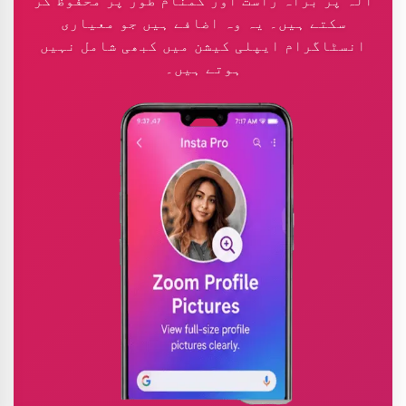
سکتے ہیں۔ یہ وہ اضافے ہیں جو معیاری
انسٹاگرام ایپلی کیشن میں کبھی شامل نہیں
ہوتے ہیں۔