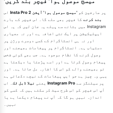
'میسج موصول ہوا' فیچر بند کریں
پر صارفین کو
'میسج موصول ہوا' آپشن
Insta Pro 2
اس
بند کرنے
کا فیچر بھی ملے گا۔ اس فیچر کے بارے
میں بتانے سے پہلے یہ جان لیں کہ یہ اس Instagram
ایپلیکیشن پر ایک نئی اضافہ ہے اور نہ معیاری
اور نہ ہی انسٹاگرام کے کسی دوسرے ورژن پر
دستیاب ہے۔ انسٹاگرام پر پیغامات بھیجنے اور
وصول کرنے کا نظام موجود ہے۔ جب بھی کوئی شخص
پیغام وصول کرتا ہے اور اسے پڑھتا یا دیکھتا ہے
تو بھیجنے والے کو اس کا اشارہ مل جاتا ہے۔ اور
یہی وہ چیز ہے جو ایپ پیغامات کے نیچے دکھاتی ہے
پر سیٹنگز سے
Instagram Pro
۔ اب
یعنی
نیلا ڈبل ٹک
آپ اس فیچر کو اس طرح سیٹ کر سکتے ہیں کہ کسی کو
اندازہ نہیں ہو گا کہ آپ نے پیغام دیکھا ہے یا
نہیں۔