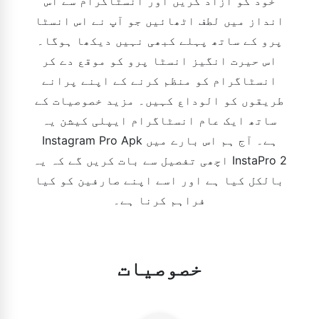
خود کو آزاد کریں اور انسٹاگرام سے اس
انداز میں لطف اٹھائیں جو آپ نے اس انسٹا
پرو کے ساتھ پہلے کبھی نہیں دیکھا ہوگا۔
اس حیرت انگیز انسٹا پرو کو موقع دے کر
انسٹاگرام کو منظم کرنے کے اپنے پرانے
طریقوں کو الوداع کہیں۔ مزید خصوصیات کے
ساتھ ایک عام انسٹاگرام ایپلی کیشن یہ
Instagram Pro Apk ہے۔ آج ہم اس بارے میں
اچھی تفصیل سے بات کریں گے کہ یہ InstaPro 2
بالکل کیا ہے اور اسے اپنے صارفین کو کیا
فراہم کرنا ہے۔
خصوصیات