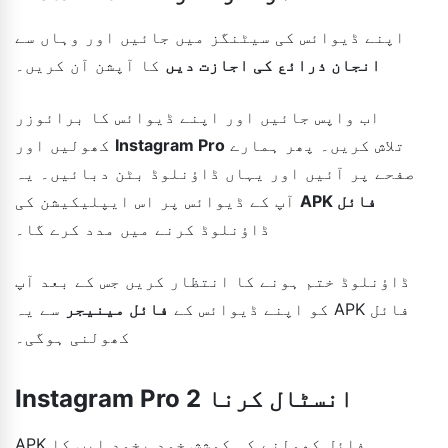
اپنے ڈیوائس کی سیٹنگز میں جائیں اور وہاں سے
انجان ذرائع کی اجازت دیں
کا آپشن آن کریں۔
اب واپس جائیں اور اپنے ڈیوائس کا برائوزر
تلاش کریں۔ پھر ہمارے
Instagram Pro
کھولیں اور
صفحے پر آئیں اور یہاں ڈاؤنلوڈ بٹن دبائیں۔ یہ
APK فائل
آپ کے ڈیوائس پر اس ایپلیکیشن کی
ڈاؤنلوڈ کرنے میں مدد کرے گا۔
ڈاؤنلوڈ ختم ہونے کا انتظار کریں جس کے بعد آپ
کو اپنے ڈیوائس کے
فائل مینیجر
سے یہ APK فائل
کھولنی ہوگی۔
Instagram Pro 2 انسٹال کرنا
APK فائل کھولنے کی کوشش خود بخود ایپ کا