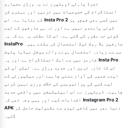
تھرڈ پارٹی ڈویلپرز نے یہ ورژن معیاری
انسٹاگرام کی خصوصیات میں ترمیم اور بہتری کر
میں کسی بھی فیچر پر
Insta Pro 2
کے بنایا ہے۔ اس
کوئی پابندی نہیں ہے اور نہ ہی صارفین کے لیے
کوئی حد مقرر کی گئی ہے۔ اس کا مطلب یہ ہے کہ یہ
صارفین بلا روک ٹوک استعمال کر سکتے ہیں۔
InstaPro
سب سے زیادہ استعمال ہونے والے سوشل میڈیا پلیٹ
Insta Pro
فارمز میں سے ایک انسٹاگرام ہے اور یہ
اس کا تازہ ترین اور جدید ورژن ہے۔ لیکن آپ کو
اپنے ضمیر کی آواز سننی چاہیے اور سیکیورٹی کے
لیے کسی کی پرائیویسی کی خلاف ورزی نہیں کرنی
چاہیے۔ ڈویلپرز نے اس ایپلیکیشن میں واقعی جدید
Instagram Pro 2
اقدامات کیے اور یہی وجہ تھی کہ
دنیا بھر میں کافی تیزی سے مقبولیت حاصل کر
APK
گئی۔