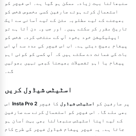
سنبھالنا بہت زیادہ ممکن ہو گیا ہے۔ اس فیچر کو
استعمال کرتے ہوئے صارفین کسی مخصوص شخص کو
بھیجنے کے لیے مطلوبہ متن کے لیے آسانی سے ایک
تاریخ مقرر کر سکتے ہیں۔ اور جب وہ دن آتا ہے تو
ایپلیکیشن خود بخود آپ کے منتخب کردہ شخص کو
پیغام بھیج دیتی ہے۔ اب اس فیچر کی مدد سے آپ اس
بات کی ضمانت دے سکتے ہیں کہ آپ کسی کو کوئی اہم
پیغام یا اہم تفصیلات بھیجنا کبھی نہیں بھولیں
گے۔
اسٹیٹس شیڈول کریں
پر صارفین کو
اسٹیٹس شیڈول
کا فیچر
Insta Pro 2
اس
بھی ملے گا۔ اس فیچر کو استعمال کرنے سے صارفین
کے لیے اپنا اسٹیٹس سنبھالنا بھی بہت آسان ہو
جاتا ہے۔ یہ فیچر پیغام شیڈول فیچر کی طرح کام