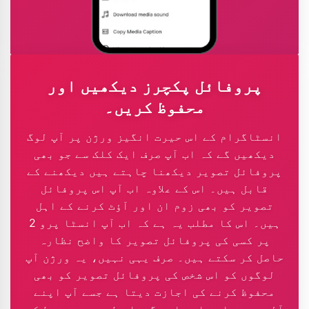
پروفائل پکچرز دیکھیں اور
محفوظ کریں۔
انسٹاگرام کے اس حیرت انگیز ورژن پر آپ لوگ
دیکھیں گے کہ اب آپ صرف ایک کلک سے جو بھی
پروفائل تصویر دیکھنا چاہتے ہیں دیکھنے کے
قابل ہیں۔ اس کے علاوہ اب آپ اس پروفائل
تصویر کو بھی زوم ان اور آؤٹ کرنے کے اہل
ہیں۔ اس کا مطلب یہ ہے کہ اب آپ انسٹا پرو 2
پر کسی کی پروفائل تصویر کا واضح نظارہ
حاصل کر سکتے ہیں۔ صرف یہی نہیں، یہ ورژن آپ
لوگوں کو اس شخص کی پروفائل تصویر کو بھی
محفوظ کرنے کی اجازت دیتا ہے جسے آپ اپنے
آلہ پر براہ راست اور گمنام طور پر محفوظ کر