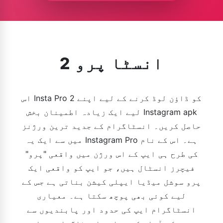
انسٹا پرو 2
اس Insta Pro 2 کو ڈاؤن لوڈ کرنے کے لیے اپنے
لیے ایک زیادہ اطمینان بخش Instagram apk
حاصل کریں۔ انسٹاگرام کے جدید ترین ورژنز
میں سے ایک یہ Instagram Pro ہے۔ اس کے نام
کی طرح ہی ایپ کے اس ورژن میں واقعی "پرو"
فیچرز انسٹال ہیں، جو ایپ کو واقعی ایک
پرو سوشل میڈیا ایپلی کیشن بناتی ہے جس کے
لیے کوئی بھی پوچھ سکتا ہے۔ معیاری
انسٹاگرام ایپ کی حدود اور پابندیوں سے