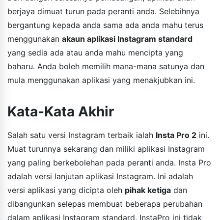
berjaya dimuat turun pada peranti anda. Selebihnya
bergantung kepada anda sama ada anda mahu terus
menggunakan
akaun aplikasi Instagram standard
yang sedia ada atau anda mahu mencipta yang
baharu. Anda boleh memilih mana-mana satunya dan
mula menggunakan aplikasi yang menakjubkan ini.
Kata-Kata Akhir
Salah satu versi Instagram terbaik ialah
Insta Pro 2
ini.
Muat turunnya sekarang dan miliki aplikasi Instagram
yang paling berkebolehan pada peranti anda. Insta Pro
adalah versi lanjutan aplikasi Instagram. Ini adalah
versi aplikasi yang dicipta oleh
pihak ketiga
dan
dibangunkan selepas membuat beberapa perubahan
dalam aplikasi Instagram standard. InstaPro ini tidak