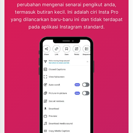
perubahan mengenai senarai pengikut anda,
termasuk butiran kecil. Ini adalah ciri Insta Pro
yang dilancarkan baru-baru ini dan tidak terdapat
pada aplikasi Instagram standard.