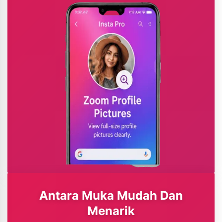
Antara Muka Mudah Dan
Menarik