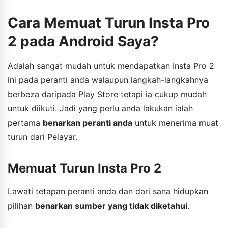
Cara Memuat Turun Insta Pro
2 pada Android Saya?
Adalah sangat mudah untuk mendapatkan Insta Pro 2
ini pada peranti anda walaupun langkah-langkahnya
berbeza daripada Play Store tetapi ia cukup mudah
untuk diikuti. Jadi yang perlu anda lakukan ialah
pertama
benarkan peranti anda
untuk menerima muat
turun dari Pelayar.
Memuat Turun Insta Pro 2
Lawati tetapan peranti anda dan dari sana hidupkan
pilihan
benarkan sumber yang tidak diketahui
.