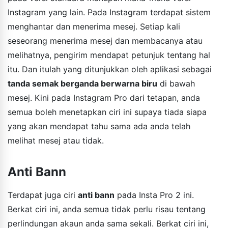
Instagram yang lain. Pada Instagram terdapat sistem
menghantar dan menerima mesej. Setiap kali
seseorang menerima mesej dan membacanya atau
melihatnya, pengirim mendapat petunjuk tentang hal
itu. Dan itulah yang ditunjukkan oleh aplikasi sebagai
tanda semak berganda berwarna biru
di bawah
mesej. Kini pada Instagram Pro dari tetapan, anda
semua boleh menetapkan ciri ini supaya tiada siapa
yang akan mendapat tahu sama ada anda telah
melihat mesej atau tidak.
Anti Bann
Terdapat juga ciri
anti bann
pada Insta Pro 2 ini.
Berkat ciri ini, anda semua tidak perlu risau tentang
perlindungan akaun anda sama sekali. Berkat ciri ini,