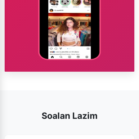
Soalan Lazim