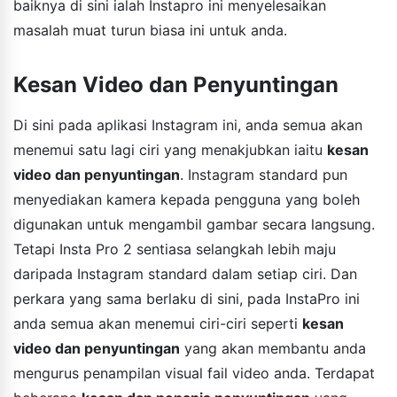
baiknya di sini ialah Instapro ini menyelesaikan
masalah muat turun biasa ini untuk anda.
Kesan Video dan Penyuntingan
Di sini pada aplikasi Instagram ini, anda semua akan
menemui satu lagi ciri yang menakjubkan iaitu
kesan
video dan penyuntingan
. Instagram standard pun
menyediakan kamera kepada pengguna yang boleh
digunakan untuk mengambil gambar secara langsung.
Tetapi Insta Pro 2 sentiasa selangkah lebih maju
daripada Instagram standard dalam setiap ciri. Dan
perkara yang sama berlaku di sini, pada InstaPro ini
anda semua akan menemui ciri-ciri seperti
kesan
video dan penyuntingan
yang akan membantu anda
mengurus penampilan visual fail video anda. Terdapat