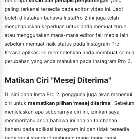
beberapa
kesan dan penapis penyuntingan
yang
paling terkenal tersedia pada editor video ini. Jadi
boleh dikatakan bahawa InstaPro 2 ini juga telah
menghapuskan keperluan untuk anda memuat turun
atau menggunakan mana-mana editor fail media lain
sebelum memuat naik status pada Instagram Pro.
Kerana aplikasi ini membolehkan anda membuat semua
perubahan yang anda mahukan pada Instagram Pro 2.
Matikan Ciri "Mesej Diterima"
Di sini pada Insta Pro 2, pengguna juga akan menemui
ciri untuk
mematikan pilihan 'mesej diterima'
. Sebelum
menjelaskan apa sebenarnya ciri ini, izinkan saya
memberitahu anda bahawa ini adalah tambahan
baharu pada aplikasi Instagram ini dan tidak tersedia
pada versi standard mahupun mana-mana versi