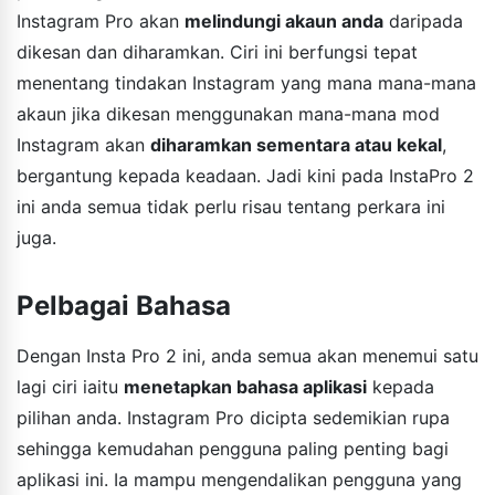
Instagram Pro akan
melindungi akaun anda
daripada
dikesan dan diharamkan. Ciri ini berfungsi tepat
menentang tindakan Instagram yang mana mana-mana
akaun jika dikesan menggunakan mana-mana mod
Instagram akan
diharamkan sementara atau kekal
,
bergantung kepada keadaan. Jadi kini pada InstaPro 2
ini anda semua tidak perlu risau tentang perkara ini
juga.
Pelbagai Bahasa
Dengan Insta Pro 2 ini, anda semua akan menemui satu
lagi ciri iaitu
menetapkan bahasa aplikasi
kepada
pilihan anda. Instagram Pro dicipta sedemikian rupa
sehingga kemudahan pengguna paling penting bagi
aplikasi ini. Ia mampu mengendalikan pengguna yang