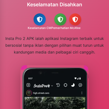
Keselamatan Disahkan
Keselamatan CM
Pemerhatian
McAfee
Insta Pro 2 APK ialah aplikasi Instagram terbaik untuk
bersosial tanpa iklan dengan pilihan muat turun untuk
kandungan media dan pelbagai ciri canggih.