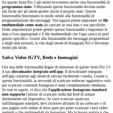
Su questo Insta Pro 2 gli utenti troveranno anche una funzionalità di
programma stato
. Utilizzando questa funzionalità diventa molto
più facile per gli utenti gestire anche il proprio stato. Queste
funzionalità funzionano in modo simile alla funzionalità di
programmazione dei messaggi. Voi ragazzi potete impostare un
file
multimediale come stato
da caricare in una data e ora specifiche.
Dalle impostazioni potete gestire questa funzionalità e impostare la
data e l'ora appropriate e il file multimediale che l'app carica in quel
giorno specifico. Grazie alla funzionalità dei messaggi programmati
e degli stati normali, la vita degli utenti di Instagram Pro è diventata
molto più facile.
Salva Video IGTV, Reels e Immagini
Ora una delle funzionalità degne di menzione di questo Insta Pro 2 è
il suo
downloader integrato nell'app
. Il downloader integrato
nell'app consente agli utenti di salvare facilmente i media. Grazie a
questa funzionalità, la necessità di scaricare software aggiuntivo solo
per scaricare contenuti Instagram è stata completamente eliminata.
Se non lo sapete, vi dico che
l'applicazione Instagram standard
non supporta
l'azione di scaricare nulla dal feed di notizie
direttamente sul dispositivo. Se vuoi scaricare qualcosa
sull'Instagram standard, devi ricorrere all'aiuto di un software o di
una pagina web online di terze parti per poter scaricare i tuoi video
preferiti o file multimediali da Instagram. Ma la buona notizia è che