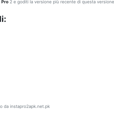
a Pro
2 e goditi la versione più recente di questa versione
i:
Pro da instapro2apk.net.pk