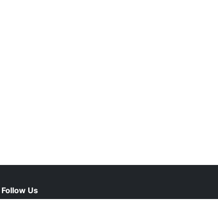
Follow Us