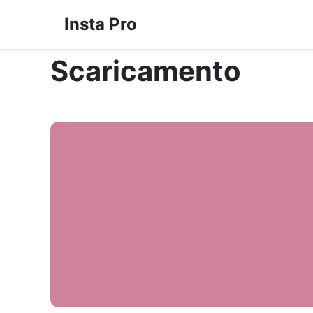
Insta Pro
Scaricamento