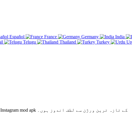
Español
France
Germany
India
il
Telugu
Thailand
Turkey
Ur
APK اپ ڈیٹ ڈاؤن لوڈ کریں اور اس Instagram mod apk کے تازہ ترین ورژن سے لطف اندوز ہوں۔