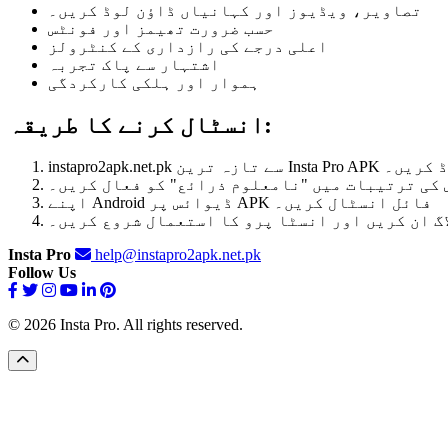
تصاویر، ویڈیوز اور کہانیاں ڈاؤن لوڈ کریں۔
حسب ضرورت تھیمز اور فونٹس
اعلی درجے کی رازداری کے کنٹرولز
اشتہار سے پاک تجربہ
ہموار اور ہلکی کارکردگی
انسٹال کرنے کا طریقہ:
ن Insta Pro APK ڈاؤن لوڈ کریں۔
کی ترتیبات میں "نامعلوم ذرائع" کو فعال کریں۔
اپنے Android ڈیوائس پر APK فائل انسٹال کریں۔
گ ان کریں اور انسٹا پرو کا استعمال شروع کریں۔
Insta Pro
help@instapro2apk.net.pk
Follow Us
© 2026 Insta Pro. All rights reserved.