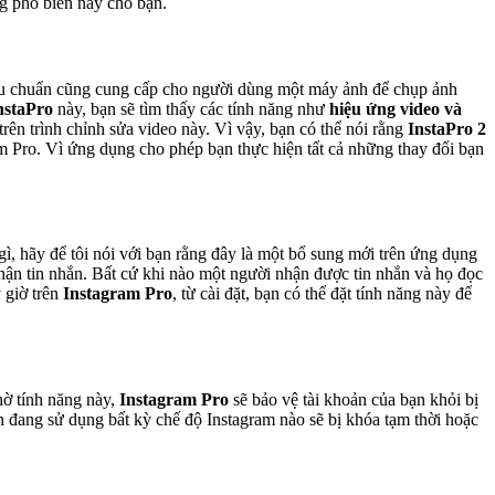
g phổ biến này cho bạn.
iêu chuẩn cũng cung cấp cho người dùng một máy ảnh để chụp ảnh
nstaPro
này, bạn sẽ tìm thấy các tính năng như
hiệu ứng video và
rên trình chỉnh sửa video này. Vì vậy, bạn có thể nói rằng
InstaPro 2
ram Pro. Vì ứng dụng cho phép bạn thực hiện tất cả những thay đổi bạn
 gì, hãy để tôi nói với bạn rằng đây là một bổ sung mới trên ứng dụng
hận tin nhắn. Bất cứ khi nào một người nhận được tin nhắn và họ đọc
 giờ trên
Instagram Pro
, từ cài đặt, bạn có thể đặt tính năng này để
hờ tính năng này,
Instagram Pro
sẽ bảo vệ tài khoản của bạn khỏi bị
n đang sử dụng bất kỳ chế độ Instagram nào sẽ bị khóa tạm thời hoặc