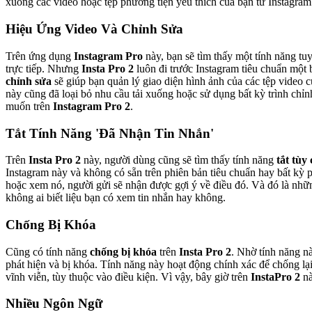
xuống các video hoặc tệp phương tiện yêu thích của bạn từ Instagram
Hiệu Ứng Video Và Chỉnh Sửa
Trên ứng dụng
Instagram Pro
này, bạn sẽ tìm thấy một tính năng tu
trực tiếp. Nhưng
Insta Pro 2
luôn đi trước Instagram tiêu chuẩn một 
chỉnh sửa
sẽ giúp bạn quản lý giao diện hình ảnh của các tệp video c
này cũng đã loại bỏ nhu cầu tải xuống hoặc sử dụng bất kỳ trình chỉnh
muốn trên
Instagram Pro 2
.
Tắt Tính Năng 'Đã Nhận Tin Nhắn'
Trên
Insta Pro 2
này, người dùng cũng sẽ tìm thấy tính năng
tắt tùy
Instagram này và không có sẵn trên phiên bản tiêu chuẩn hay bất kỳ 
hoặc xem nó, người gửi sẽ nhận được gợi ý về điều đó. Và đó là nhữ
không ai biết liệu bạn có xem tin nhắn hay không.
Chống Bị Khóa
Cũng có tính năng
chống bị khóa
trên
Insta Pro 2
. Nhờ tính năng n
phát hiện và bị khóa. Tính năng này hoạt động chính xác để chống lạ
vĩnh viễn, tùy thuộc vào điều kiện. Vì vậy, bây giờ trên
InstaPro 2
nà
Nhiều Ngôn Ngữ