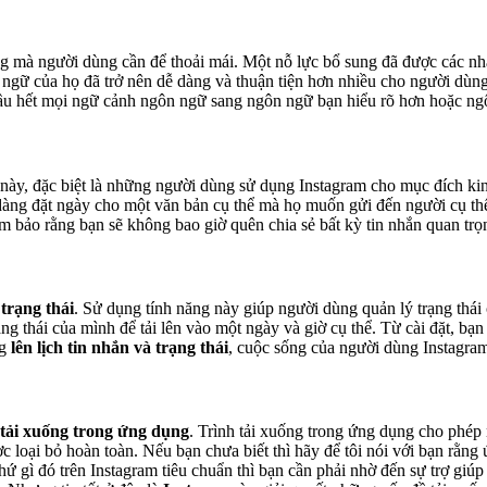
ng mà người dùng cần để thoải mái. Một nỗ lực bổ sung đã được các nhà
ngữ của họ đã trở nên dễ dàng và thuận tiện hơn nhiều cho người dùng.
ầu hết mọi ngữ cảnh ngôn ngữ sang ngôn ngữ bạn hiểu rõ hơn hoặc ng
 này, đặc biệt là những người dùng sử dụng Instagram cho mục đích ki
 dàng đặt ngày cho một văn bản cụ thể mà họ muốn gửi đến người cụ th
m bảo rằng bạn sẽ không bao giờ quên chia sẻ bất kỳ tin nhắn quan trọng
 trạng thái
. Sử dụng tính năng này giúp người dùng quản lý trạng thá
ạng thái của mình để tải lên vào một ngày và giờ cụ thể. Từ cài đặt, bạn
ng
lên lịch tin nhắn và trạng thái
, cuộc sống của người dùng Instagram
 tải xuống trong ứng dụng
. Trình tải xuống trong ứng dụng cho phép
loại bỏ hoàn toàn. Nếu bạn chưa biết thì hãy để tôi nói với bạn rằng 
 thứ gì đó trên Instagram tiêu chuẩn thì bạn cần phải nhờ đến sự trợ gi