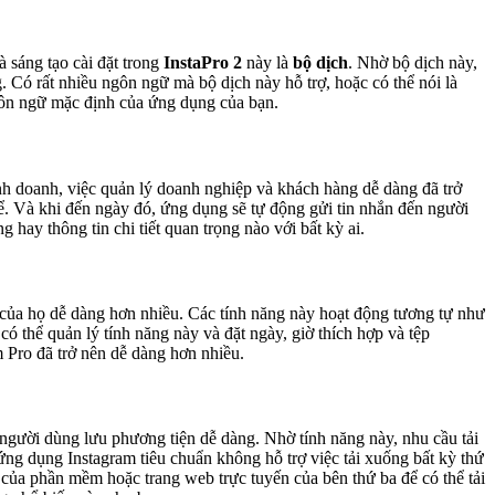
 sáng tạo cài đặt trong
InstaPro 2
này là
bộ dịch
. Nhờ bộ dịch này,
 Có rất nhiều ngôn ngữ mà bộ dịch này hỗ trợ, hoặc có thể nói là
ôn ngữ mặc định của ứng dụng của bạn.
nh doanh, việc quản lý doanh nghiệp và khách hàng dễ dàng đã trở
ể. Và khi đến ngày đó, ứng dụng sẽ tự động gửi tin nhắn đến người
 hay thông tin chi tiết quan trọng nào với bất kỳ ai.
i của họ dễ dàng hơn nhiều. Các tính năng này hoạt động tương tự như
 có thể quản lý tính năng này và đặt ngày, giờ thích hợp và tệp
 Pro đã trở nên dễ dàng hơn nhiều.
 người dùng lưu phương tiện dễ dàng. Nhờ tính năng này, nhu cầu tải
ứng dụng Instagram tiêu chuẩn không hỗ trợ việc tải xuống bất kỳ thứ
úp của phần mềm hoặc trang web trực tuyến của bên thứ ba để có thể tải