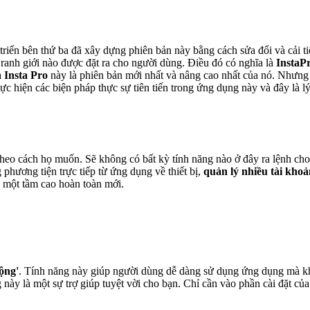
triển bên thứ ba đã xây dựng phiên bản này bằng cách sửa đổi và cải ti
 ranh giới nào được đặt ra cho người dùng. Điều đó có nghĩa là
InstaP
à
Insta Pro
này là phiên bản mới nhất và nâng cao nhất của nó. Nhưn
thực hiện các biện pháp thực sự tiên tiến trong ứng dụng này và đây là 
eo cách họ muốn. Sẽ không có bất kỳ tính năng nào ở đây ra lệnh cho
g phương tiện trực tiếp từ ứng dụng về thiết bị,
quản lý nhiều tài khoả
n một tầm cao hoàn toàn mới.
động'
. Tính năng này giúp người dùng dễ dàng sử dụng ứng dụng mà kh
g này là một sự trợ giúp tuyệt vời cho bạn. Chỉ cần vào phần cài đặt củ