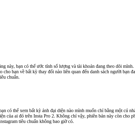
ăng này, bạn có thể ước tính số lượng và tài khoản đang theo dõi mình.
o cho bạn về bất kỳ thay đổi nào liên quan đến danh sách người bạn đan
tiêu chuẩn.
y bạn có thể xem bất kỳ ảnh đại diện nào mình muốn chỉ bằng một cú nh
iện của ai đó trên Insta Pro 2. Không chỉ vậy, phiên bản này còn cho p
Instagram tiêu chuẩn không bao giờ có.