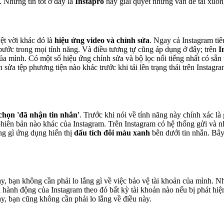
. Nhưng tin tốt ở đây là
Instapro
này giải quyết những vấn đề tải xuốn
yệt vời khác đó là
hiệu ứng video và chỉnh sửa
. Ngay cả Instagram t
bước trong mọi tính năng. Và điều tương tự cũng áp dụng ở đây; trên
I
ủa mình. Có một số hiệu ứng chỉnh sửa và bộ lọc nổi tiếng nhất có sẵn t
 sửa tệp phương tiện nào khác trước khi tải lên trạng thái trên Instag
 chọn 'đã nhận tin nhắn'
. Trước khi nói về tính năng này chính xác là
phiên bản nào khác của Instagram. Trên Instagram có hệ thống gửi và n
ng gì ứng dụng hiển thị
dấu tích đôi màu xanh
bên dưới tin nhắn. Bây
ày, bạn không cần phải lo lắng gì về việc bảo vệ tài khoản của mình. N
i hành động của Instagram theo đó bất kỳ tài khoản nào nếu bị phát hiệ
y, bạn cũng không cần phải lo lắng về điều này.