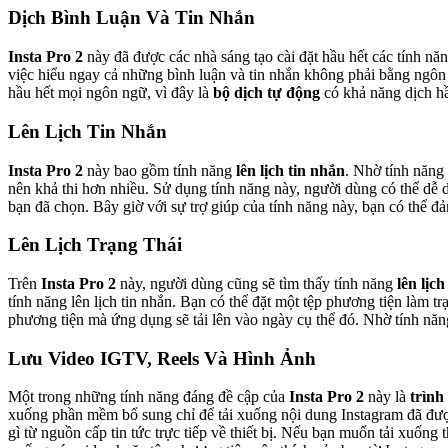
Dịch Bình Luận Và Tin Nhắn
Insta Pro 2
này đã được các nhà sáng tạo cài đặt hầu hết các tính nă
việc hiểu ngay cả những bình luận và tin nhắn không phải bằng ngôn 
hầu hết mọi ngôn ngữ, vì đây là
bộ dịch tự động
có khả năng dịch h
Lên Lịch Tin Nhắn
Insta Pro 2
này bao gồm tính năng
lên lịch tin nhắn
. Nhờ tính năng
nên khả thi hơn nhiều. Sử dụng tính năng này, người dùng có thể dễ
bạn đã chọn. Bây giờ với sự trợ giúp của tính năng này, bạn có thể đả
Lên Lịch Trạng Thái
Trên
Insta Pro 2
này, người dùng cũng sẽ tìm thấy tính năng
lên lịch
tính năng lên lịch tin nhắn. Bạn có thể đặt một tệp phương tiện làm tr
phương tiện mà ứng dụng sẽ tải lên vào ngày cụ thể đó. Nhờ tính nă
Lưu Video IGTV, Reels Và Hình Ảnh
Một trong những tính năng đáng đề cập của
Insta Pro 2
này là
trình
xuống phần mềm bổ sung chỉ để tải xuống nội dung Instagram đã được 
gì từ nguồn cấp tin tức trực tiếp về thiết bị. Nếu bạn muốn tải xuống