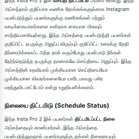
இந்த Insta Pro 2 இல்
செய்தி திட்டமிடல்
அம்சம் உள்ளது. இந்த
அம்சத்தால் குறிப்பாக வணிக நோக்கங்களுக்காக Instagram
பயன்படுத்தும் பயனர்களுக்கு வணிகங்கள் மற்றும்
வாடிக்கையாளர்களை எளிதாக கையாள மிகவும்
சாத்தியமாகியுள்ளது. இந்த அம்சத்தை பயன்படுத்தி பயனர்கள்
குறிப்பிட்ட நபருக்கு அனுப்ப விரும்பும் குறிப்பிட்ட உரைக்கு தேதி
நிர்ணயிக்கலாம். அந்த நாள் வரும்போது பயன்பாடு நீங்கள்
தேர்ந்தெடுத்த நபருக்கு தானாகவே செய்தியை அனுப்பும். இந்த
அம்சத்தின் உதவியால் முக்கியமான செய்தியையோ
முக்கியமான விவரங்களையோ யாரிடமாவது பகிர
மறந்துவிடமாட்டோம் என்று உறுதியளிக்கலாம்.
நிலையை திட்டமிடு (Schedule Status)
இந்த Insta Pro 2 இல் பயனர்கள்
திட்டமிடப்பட்ட நிலை
அம்சத்தையும் காண்பார்கள். இந்த அம்சத்தை
பயன்படுத்துவதால் பயனர்களுக்கு தங்கள் நிலையையும்