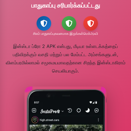
பாதுகாப்பு சரிபார்க்கப்பட்டது
சிஎம் பாதுகாப்பு
கவனமாக இருங்கள்
மெக்அஃபி
இன்ஸ்டா ப்ரோ 2 APK என்பது, மீடியா உள்ளடக்கத்தைப்
பதிவிறக்கும் வசதி மற்றும் பல மேம்பட்ட அம்சங்களுடன்,
விளம்பரமில்லாமல் சமூகமயமாவதற்கான சிறந்த இன்ஸ்டாகிராம்
செயலியாகும்.