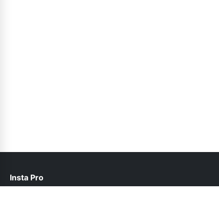
Insta Pro
help@instapro2apk.net.pk