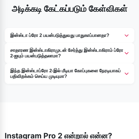
அடிக்கடி கேட்கப்படும் கேள்விகள்
இன்ஸ்டா ப்ரோ 2 பயன்படுத்துவது பாதுகாப்பானதா?
நூறு சதவீதம். இந்த இன்ஸ்டாப்ரோ 2, பயன்படுத்துவதற்கு
சாதாரண இன்ஸ்டாகிராமுடன் சேர்த்து இன்ஸ்டாகிராம் ப்ரோ
முற்றிலும் பாதுகாப்பான ஒரு அற்புதமான செயலியாகும்.
2-ஐயும் பயன்படுத்தலாமா?
நிச்சயமாக. நீங்களும் அதைச் செய்யலாம். இன்ஸ்டாகிராம் ப்ரோ
இந்த இன்ஸ்டாப்ரோ 2-இல் மீடியா கோப்புகளை நேரடியாகப்
மற்றும் சாதாரண இன்ஸ்டாகிராம் செயலி ஆகிய இரண்டுமே
பதிவிறக்கம் செய்ய முடியுமா?
கோப்புகளின் வெவ்வேறு பேக்கேஜிங்கில் இயங்குகின்றன.
ஆம். எங்களுடைய இந்த இன்ஸ்டாப்ரோ 2 ஏபிகே-வில் நீங்கள்
இதனால், சாதனம் அவை இரண்டையும் வெவ்வேறு செயலிகளாகக்
நிச்சயமாக அதைச் செய்யலாம். ஆனால், ஒருபோதும் யாருடைய
கருதுவது எளிதாகிறது.
தனியுரிமையிலும் தலையிடாதீர்கள் மற்றும் ஒருவரின்
உள்ளடக்கத்தைத் தீங்கிழைக்கும் செயல்களுக்குப்
பயன்படுத்தாதீர்கள் என்பதை உறுதிப்படுத்திக் கொள்ளுங்கள்.
Instagram Pro 2 என்றால் என்ன?